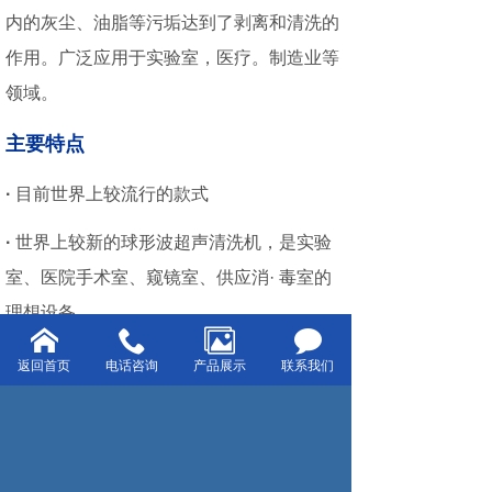
内的灰尘、油脂等污垢达到了剥离和清洗的
作用。广泛应用于实验室，医疗。制造业等
领域。
主要特点
·
目前世界上较流行的款式
·
世界上较新的球形波超声清洗机，是实验
室、医院手术室、窥镜室、供应消· 毒室的
理想设备
·
美式控制系统，操作更便捷
返回首页
电话咨询
产品展示
联系我们
·
有单独脱气功能